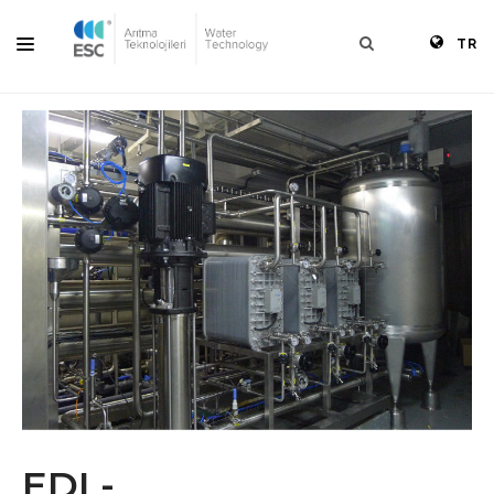
TR
ANASAYFA
KURUMSAL
ÜRÜNLER
ÇÖZÜMLER
KAYNAKLAR
BLOG
İLETIŞIM
EDI -