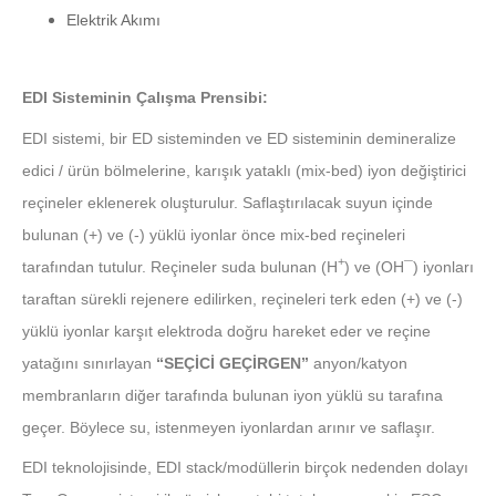
Elektrik Akımı
EDI Sisteminin Çalışma Prensibi:
EDI sistemi, bir ED sisteminden ve ED sisteminin demineralize
edici / ürün bölmelerine, karışık yataklı (mix-bed) iyon değiştirici
reçineler eklenerek oluşturulur. Saflaştırılacak suyun içinde
bulunan (+) ve (-) yüklü iyonlar önce mix-bed reçineleri
+
tarafından tutulur. Reçineler suda bulunan (H
) ve (OH¯) iyonları
taraftan sürekli rejenere edilirken, reçineleri terk eden (+) ve (-)
yüklü iyonlar karşıt elektroda doğru hareket eder ve reçine
yatağını sınırlayan
“SEÇİCİ GEÇİRGEN”
anyon/katyon
membranların diğer tarafında bulunan iyon yüklü su tarafına
geçer. Böylece su, istenmeyen iyonlardan arınır ve saflaşır.
EDI teknolojisinde, EDI stack/modüllerin birçok nedenden dolayı