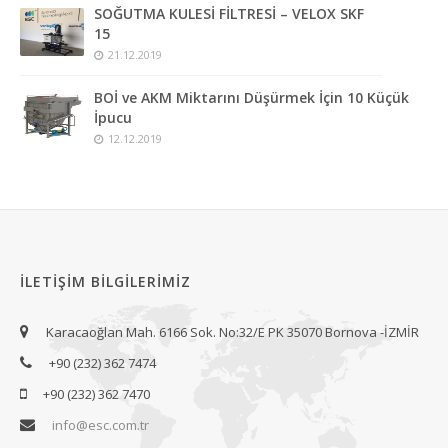
SOĞUTMA KULESİ FİLTRESİ – VELOX SKF
15
21.12.2019
BOİ ve AKM Miktarını Düşürmek İçin 10 Küçük
İpucu
12.12.2019
İLETIŞIM BILGILERIMIZ
Karacaoğlan Mah. 6166 Sok. No:32/E PK 35070 Bornova -İZMİR
+90 (232) 362 7474
+90 (232) 362 7470
info@esc.com.tr