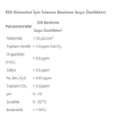
EDI Sistemleri İçin İstenen Besleme Suyu Özellikleri:
EDI Besleme
Parametreler
Suyu Özellikleri
2
İletkenlik
< 52 µS/cm
Toplam Sertlik
< 1.0 ppm CaCO
3
Organikler
< 0.5 ppm
(TOC)
Silika
< 0.5 ppm
Fe, Mn, H
S
< 0.01 ppm
2
Toplam CO
< 5.0 ppm
2
pH
5 - 10
0
Sıcaklık
5 - 35
C
Bulanıklık
< 1 NTU