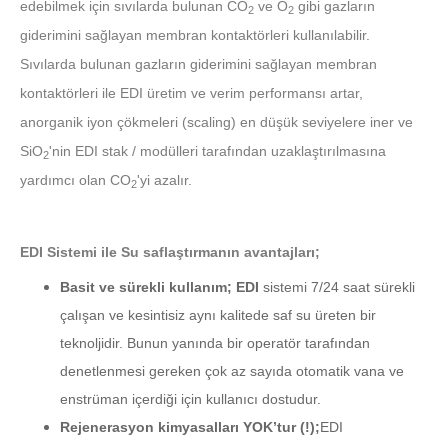
edebilmek için sıvılarda bulunan CO
ve O
gibi gazların
2
2
giderimini sağlayan membran kontaktörleri kullanılabilir.
Sıvılarda bulunan gazların giderimini sağlayan membran
kontaktörleri ile EDI üretim ve verim performansı artar,
anorganik iyon çökmeleri (scaling) en düşük seviyelere iner ve
SiO
'nin EDI stak / modülleri tarafından uzaklaştırılmasına
2
yardımcı olan CO
'yi azalır.
2
EDI Sistemi ile Su saflaştırmanın avantajları;
Basit ve sürekli kullanım; EDI
sistemi 7/24 saat sürekli
çalışan ve kesintisiz aynı kalitede saf su üreten bir
teknoljidir. Bunun yanında bir operatör tarafından
denetlenmesi gereken çok az sayıda otomatik vana ve
enstrüman içerdiği için kullanıcı dostudur.
Rejenerasyon kimyasalları YOK’tur (!);
EDI