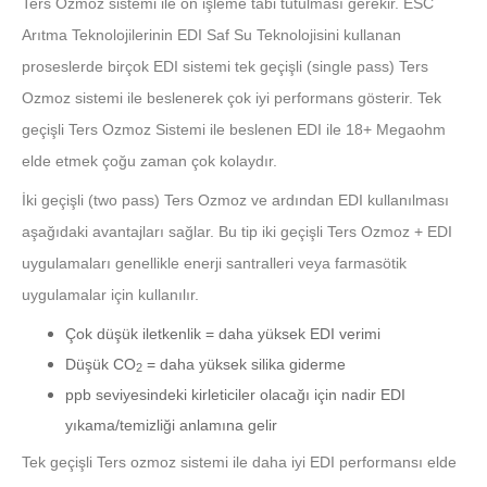
Ters Ozmoz sistemi ile ön işleme tabi tutulması gerekir. ESC
Arıtma Teknolojilerinin EDI Saf Su Teknolojisini kullanan
proseslerde birçok EDI sistemi tek geçişli (single pass) Ters
Ozmoz sistemi ile beslenerek çok iyi performans gösterir. Tek
geçişli Ters Ozmoz Sistemi ile beslenen EDI ile 18+ Megaohm
elde etmek çoğu zaman çok kolaydır.
İki geçişli (two pass) Ters Ozmoz ve ardından EDI kullanılması
aşağıdaki avantajları sağlar. Bu tip iki geçişli Ters Ozmoz + EDI
uygulamaları genellikle enerji santralleri veya farmasötik
uygulamalar için kullanılır.
Çok düşük iletkenlik = daha yüksek EDI verimi
Düşük CO
= daha yüksek silika giderme
2
ppb seviyesindeki kirleticiler olacağı için nadir EDI
yıkama/temizliği anlamına gelir
Tek geçişli Ters ozmoz sistemi ile daha iyi EDI performansı elde