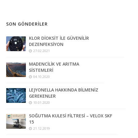
SON GÖNDERILER
KLOR DİOKSİT İLE GÜVENİLİR
DEZENFEKSİYON
27.02.2021
MADENCİLİK VE ARITMA
SİSTEMLERİ
04.10.2020
LEJYONELLA HAKKINDA BİLMENİZ
GEREKENLER
10.01.2020
SOĞUTMA KULESİ FİLTRESİ – VELOX SKF
15
21.12.2019