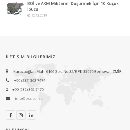
BOİ ve AKM Miktarını Düşürmek İçin 10 Küçük
İpucu
12.12.2019
İLETIŞIM BILGILERIMIZ
Karacaoğlan Mah. 6166 Sok. No:32/E PK 35070 Bornova -İZMİR
+90 (232) 362 7474
+90 (232) 362 7470
info@esc.com.tr
KURUMSAL