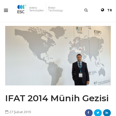
TR
ANASAYFA
KURUMSAL
ÜRÜNLER
ÇÖZÜMLER
KAYNAKLAR
BLOG
İLETIŞIM
IFAT 2014 Münih Gezisi
27 Şubat 2019