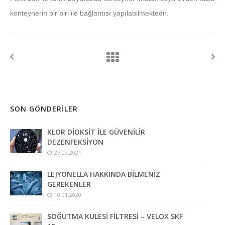
konteynerin bir biri ile bağlantısı yapılabilmektedir.
SON GÖNDERILER
KLOR DİOKSİT İLE GÜVENİLİR
DEZENFEKSİYON
27.02.2021
LEJYONELLA HAKKINDA BİLMENİZ
GEREKENLER
10.01.2020
SOĞUTMA KULESİ FİLTRESİ – VELOX SKF