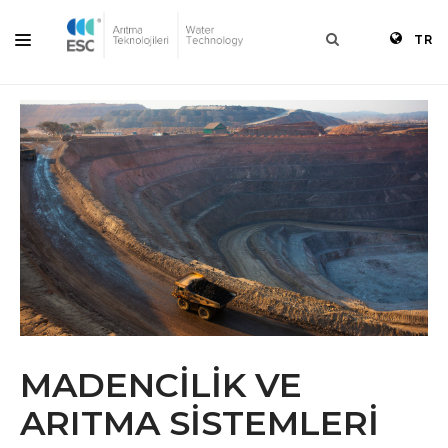
TR
ANASAYFA
KURUMSAL
ÜRÜNLER
ÇÖZÜMLER
KAYNAKLAR
BLOG
İLETIŞIM
MADENCİLİK VE
ARITMA SİSTEMLERİ