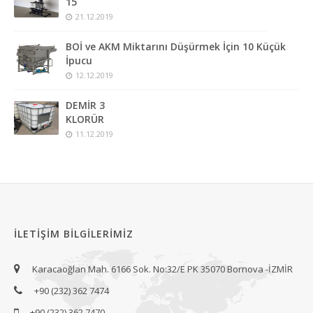
15
21.12.2019
BOİ ve AKM Miktarını Düşürmek İçin 10 Küçük
İpucu
12.12.2019
DEMİR 3
KLORÜR
11.12.2019
İLETIŞIM BILGILERIMIZ
Karacaoğlan Mah. 6166 Sok. No:32/E PK 35070 Bornova -İZMİR
+90 (232) 362 7474
+90 (232) 362 7470