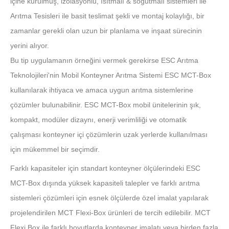
içine kurulmuş, izolasyonlu, ısıtmalı & soğutmalı sistemleri ile
Arıtma Tesisleri ile basit teslimat şekli ve montaj kolaylığı, bir
zamanlar gerekli olan uzun bir planlama ve inşaat sürecinin
yerini alıyor.
Bu tip uygulamanın örneğini vermek gerekirse ESC Arıtma
Teknolojileri'nin Mobil Konteyner Arıtma Sistemi ESC MCT-Box
kullanılarak ihtiyaca ve amaca uygun arıtma sistemlerine
çözümler bulunabilinir. ESC MCT-Box mobil ünitelerinin şık,
kompakt, modüler dizaynı, enerji verimliliği ve otomatik
çalışması konteyner içi çözümlerin uzak yerlerde kullanılması
için mükemmel bir seçimdir.
Farklı kapasiteler için standart konteyner ölçülerindeki ESC
MCT-Box dışında yüksek kapasiteli talepler ve farklı arıtma
sistemleri çözümleri için esnek ölçülerde özel imalat yapılarak
projelendirilen MCT Flexi-Box ürünleri de tercih edilebilir. MCT
Flexi Box ile farklı boyutlarda konteyner imalatı veya birden fazla