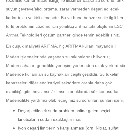
(özellikle kömür madenciliği) ile ilişkili bir başka su sorunu, atık
suyun çevreye/alıcı ortama, zarar vermeden deşarj edilecek
kadar tuzlu ve kirli olmasıdır. Bu ve buna benzer su ile ilgili her
türlü problemin çözümü için yenilikçi arıtma teknolojilerini ESC
Arıtma Teknolojileri çözüm partnerliğinde temin edebilirisiniz.
En düşük maliyetli ARITMA, hiç ARITMA kullanılmayandır !
Maden işletmelerinde yaşanan su sıkıntılarını biliyoruz;
Maden sahaları genellikle yerleşim yerlerinden uzak yerlerdedir.
Madende kullanılan su kaynakları çeşitli çeşitlidir. Su tüketim
kapasiteleri diğer endüstriyel sektörlere oranla daha çok
olabildiği gibi mevsimsel/iklimsel zorluklarıda söz konusudur.
Madencilikte yardımcı olabileceğimiz su sorunları şunları içerir:
Deşarj edilecek suda problem haline gelen seçici
kirleticilerin sudan uzaklaştırılması
İyon deşarj limitlerinin karşılanması (örn. Nitrat, sülfat,