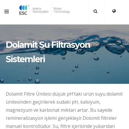
TR
ANASAYFA
KURUMSAL
Dolamit Su Filtrasyon
ÜRÜNLER
Sistemleri
ÇÖZÜMLER
KAYNAKLAR
BLOG
Dolamit Filtre Ünitesi düşük pH’taki ürün suyu dolamit
İLETIŞIM
ünitesinden geçirilerek sudaki pH, kalsiyum,
magnezyum ve karbonat miktarı artar. Bu sayede
remineralizasyon işlemi gerçekleşir.Dolomit filtreler
manuel kontrollüdür. Su, filtre içerisinde yukarıdan