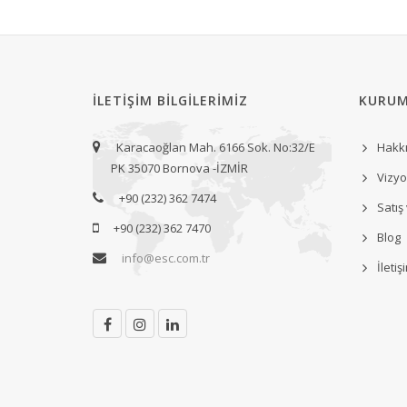
İLETIŞIM BILGILERIMIZ
KURUM
Karacaoğlan Mah. 6166 Sok. No:32/E
Hakk
PK 35070 Bornova -İZMİR
Vizyo
+90 (232) 362 7474
Satış
+90 (232) 362 7470
Blog
info@esc.com.tr
İletiş