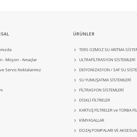
SAL
ÜRÜNLER
ımızda
TERS OZMOZ SU ARITMA SİSTE
n - Misyon - Amaçlar
ULTRAFİLTRASYON SİSTEMLERİ
 ve Servis Noktalarımız
DEİYONİZASYON / SAF SU SİST
SU YUMUŞATMA SİSTEMLERİ
im
FİLTRASYON SİSTEMLERİ
DİSKLİ FİLTRELER
KARTUŞ FİLTRELER ve TORBA Fİ
KİMYASALLAR
DOZAJ POMPALARI VE AKSESUA