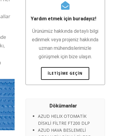
allar
Yardım etmek için buradayız!
Ürünümüz hakkında detaylı bilgi
nde
edinmek veya projeniz hakkında
kı,
uzman mühendislerimizle
görüşmek için bize ulaşın.
n
İLETIŞIME GEÇIN
Dökümanlar
AZUD HELIX OTOMATİK
DİSKLİ FİLTRE FT200 DLP
AZUD HAVA BESLEMELİ