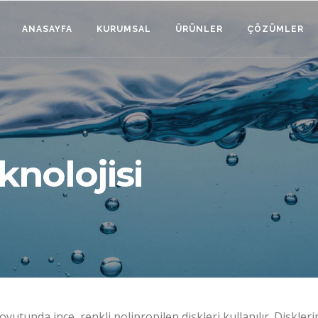
ANASAYFA
KURUMSAL
ÜRÜNLER
ÇÖZÜMLER
eknolojisi
oyutunda ince, renkli polipropilen diskleri kullanılır. Diskleri